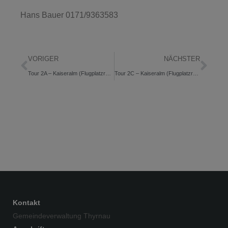
Hans Bauer 0171/9363583
VORIGER
NÄCHSTER
Tour 2A – Kaiseralm (Flugplatzrunde) – über Neidlingerberg – Oberdiendorf
Tour 2C – Kaiseralm (Flugplatzrunde) – über Krinning – Jahrdorf
Kontakt
Gemeindeverwaltung Thyrnau