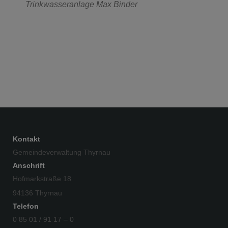
Trinkwasseranlage Max Binder
Kontakt
Gemeindeverwaltung Thyrnau
Anschrift
Hofmarkstraße 18
94136 Thyrnau
Telefon
0 85 01 / 91 17 – 0