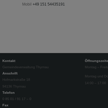
Mobil
+49 151 54435191
Kontakt
Öffnungszeit
Gemeindeverwaltung Thyrnau
Montag – Freit
Anschrift
Montag und Do
Hofmarkstraße 18
14:00 – 17:00
94136 Thyrnau
Telefon
0 85 01 / 91 17 – 0
Fax