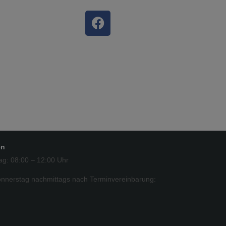
en
ag: 08:00 – 12:00 Uhr
nnerstag nachmittags nach Terminvereinbarung: