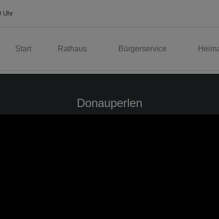
0 Uhr
Start
Rathaus
Bürgerservice
Heima
Donauperlen