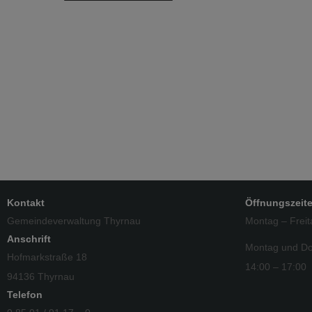
Kontakt
Öffnungszeit
Gemeindeverwaltung Thyrnau
Montag – Freit
Anschrift
Montag und Do
Hofmarkstraße 18
14:00 – 17:00
94136 Thyrnau
Telefon