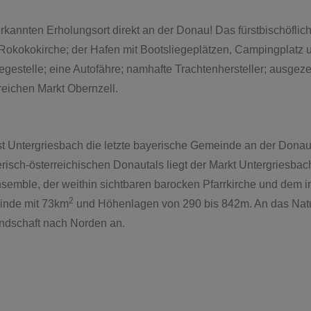
erkannten Erholungsort direkt an der Donau! Das fürstbischöf
okokokirche; der Hafen mit Bootsliegeplätzen, Campingplatz 
egestelle; eine Autofähre; namhafte Trachtenhersteller; ausg
reichen Markt Obernzell.
st Untergriesbach die letzte bayerische Gemeinde an der Donau
erisch-österreichischen Donautals liegt der Markt Untergriesb
mble, der weithin sichtbaren barocken Pfarrkirche und dem in
2
einde mit 73km
und Höhenlagen von 290 bis 842m. An das Natu
ndschaft nach Norden an.