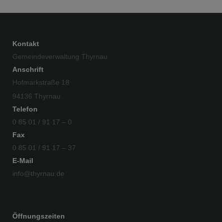
Kontakt
Gemeindeverwaltung Thyrnau
Anschrift
Hofmarkstraße 18
94136 Thyrnau
Telefon
0 85 01 / 91 17 – 0
Fax
0 85 01 / 91 17 – 37
E-Mail
info@thyrnau.de
Öffnungszeiten