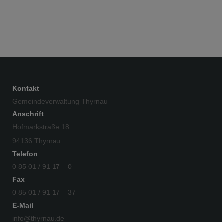
Kontakt
Gemeindeverwaltung Thyrnau
Anschrift
Hofmarkstraße 18
94136 Thyrnau
Telefon
0 85 01 / 91 17 – 0
Fax
0 85 01 / 91 17 – 37
E-Mail
info@thyrnau.de