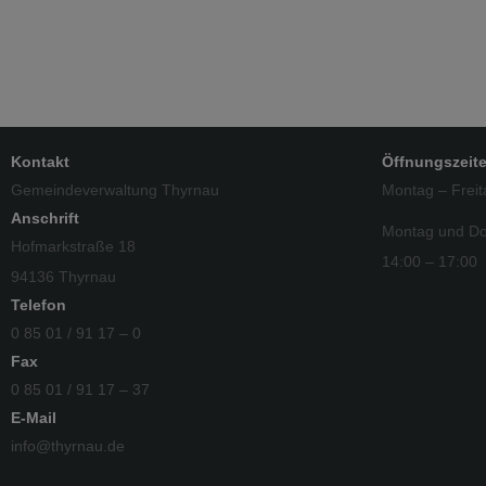
Kontakt
Öffnungszeit
Gemeindeverwaltung Thyrnau
Montag – Freit
Anschrift
Montag und Do
Hofmarkstraße 18
14:00 – 17:00
94136 Thyrnau
Telefon
0 85 01 / 91 17 – 0
Fax
0 85 01 / 91 17 – 37
E-Mail
info@thyrnau.de