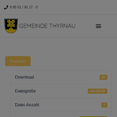
0 85 01 / 91 17 - 0
Download
Download
50
Dateigröße
413.49 KB
Datei-Anzahl
1