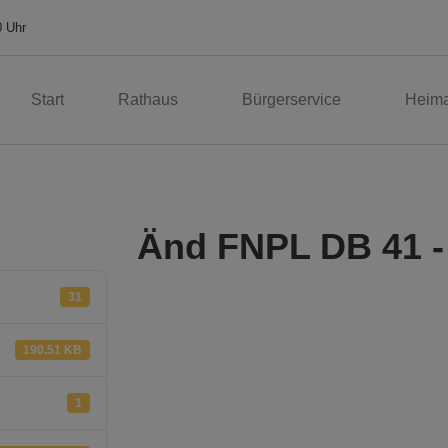
0 Uhr
Start
Rathaus
Bürgerservice
Heima
Änd FNPL DB 41 
31
190.51 KB
1