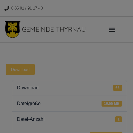
0 85 01 / 91 17 - 0
Download
Download
66
Dateigröße
16.55 MB
Datei-Anzahl
1