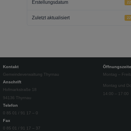
Erstellungsdatum
22
Zuletzt aktualisiert
22
Kontakt
Öffnungszeit
Gemeindeverwaltung Thyrnau
Montag – Freit
Anschrift
Montag und Do
Hofmarkstraße 18
14:00 – 17:00
94136 Thyrnau
Telefon
0 85 01 / 91 17 – 0
Fax
0 85 01 / 91 17 – 37