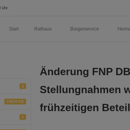
0 Uhr
Start
Rathaus
Bürgerservice
Heima
Änderung FNP DB 
Stellungnahmen w
2
746.07 KB
frühzeitigen Betei
1