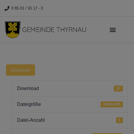
0 85 01 / 91 17 - 0
Download
Download
27
Dateigröße
369.04 KB
Datei-Anzahl
1