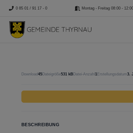
0 85 01 / 91 17 - 0
Montag - Freitag 08:00 - 12:0
Download
45
Dateigröße
531 kB
Datei-Anzahl
1
Erstellungsdatum
3. 
BESCHREIBUNG