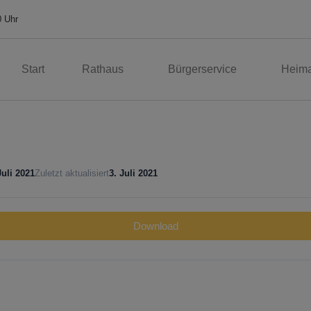
0 Uhr
Start
Rathaus
Bürgerservice
Heima
Juli 2021
Zuletzt aktualisiert
3. Juli 2021
Download