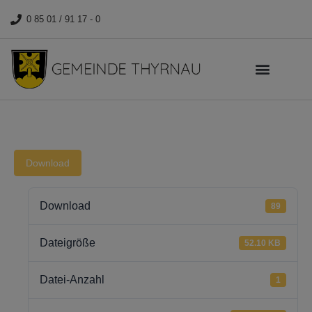
0 85 01 / 91 17 - 0
Download
Download
89
Dateigröße
52.10 KB
Datei-Anzahl
1