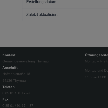
Erstellungsdatum
Zuletzt aktualisiert
Kontakt
Öffnungszeit
Gemeindeverwaltung Thyrnau
Montag – Freit
Anschrift
Montag und Do
Hofmarkstraße 18
14:00 – 17:00
94136 Thyrnau
Telefon
0 85 01 / 91 17 – 0
Fax
0 85 01 / 91 17 – 37