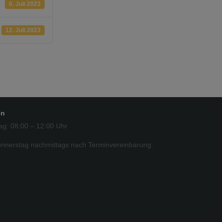
6. Juli 2023
12. Juli 2023
en
ag: 08:00 – 12:00 Uhr
nnerstag nachmittags nach Terminvereinbarung: