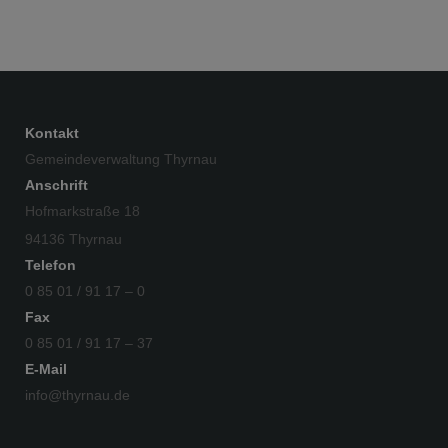
Kontakt
Gemeindeverwaltung Thyrnau
Anschrift
Hofmarkstraße 18
94136 Thyrnau
Telefon
0 85 01 / 91 17 – 0
Fax
0 85 01 / 91 17 – 37
E-Mail
info@thyrnau.de