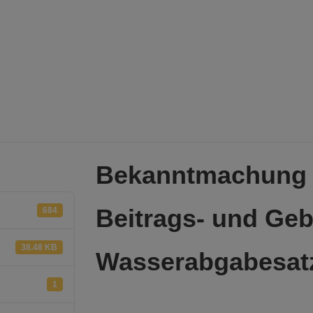
Bekanntmachung -
Beitrags- und Ge
684
38.48 KB
Wasserabgabesat
1