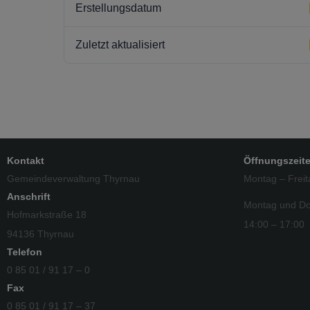
Erstellungsdatum
Zuletzt aktualisiert
Kontakt
Öffnungszeit
Gemeindeverwaltung Thyrnau
Montag – Freit
Anschrift
Montag und Do
Hofmarkstraße 18
14:00 – 17:00
94136 Thyrnau
Telefon
0 85 01 / 91 17 – 0
Fax
0 85 01 / 91 17 – 37