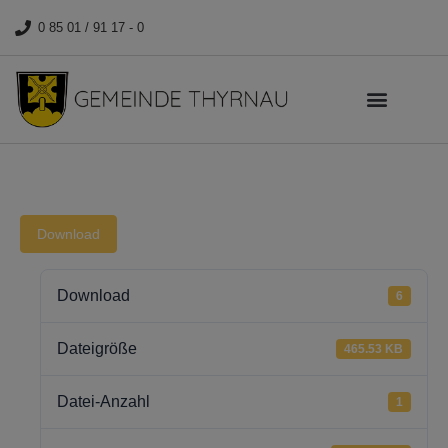
0 85 01 / 91 17 - 0
Download
Download
6
Dateigröße
465.53 KB
Datei-Anzahl
1