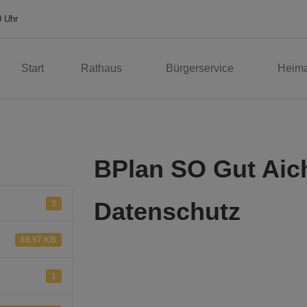
0 Uhr
Start
Rathaus
Bürgerservice
Heima
BPlan SO Gut Aich
Datenschutz
3
69.57 KB
1