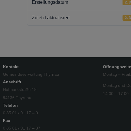
Erstellungsdatum
2. 
Zuletzt aktualisiert
2. 
Kontakt
Öffnungszeit
Gemeindeverwaltung Thyrnau
Montag – Freit
Anschrift
Montag und Do
Hofmarkstraße 18
14:00 – 17:00
94136 Thyrnau
Telefon
0 85 01 / 91 17 – 0
Fax
0 85 01 / 91 17 – 37