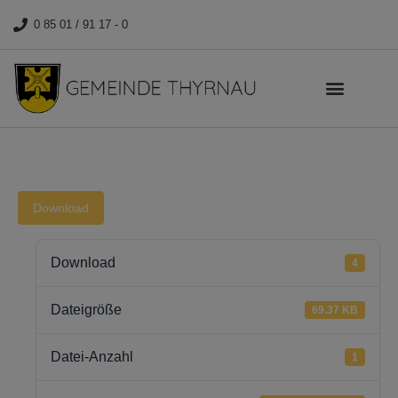
0 85 01 / 91 17 - 0
Download
Download
4
Dateigröße
69.37 KB
Datei-Anzahl
1