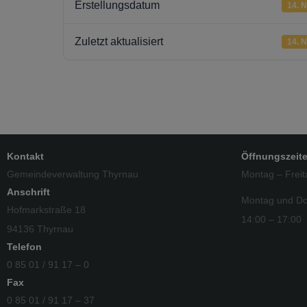
Erstellungsdatum
14. 
Zuletzt aktualisiert
14. 
Kontakt
Öffnungszeit
Gemeindeverwaltung Thyrnau
Montag – Freit
Anschrift
Montag und Do
Hofmarkstraße 18
14:00 – 17:00
94136 Thyrnau
Telefon
0 85 01 / 91 17 – 0
Fax
0 85 01 / 91 17 – 37