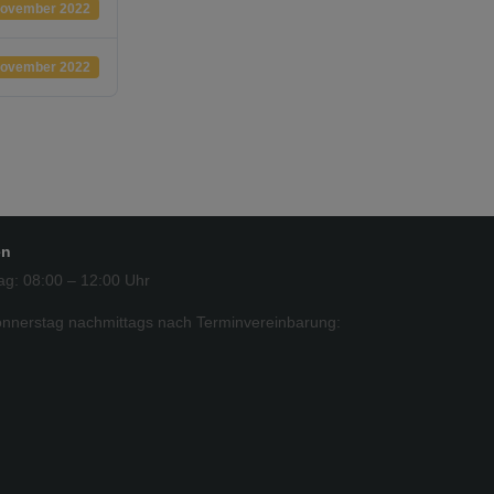
November 2022
November 2022
en
ag: 08:00 – 12:00 Uhr
nnerstag nachmittags nach Terminvereinbarung: