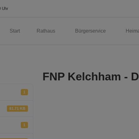
0 Uhr
Start
Rathaus
Bürgerservice
Heima
FNP Kelchham - D
1
81.71 KB
1