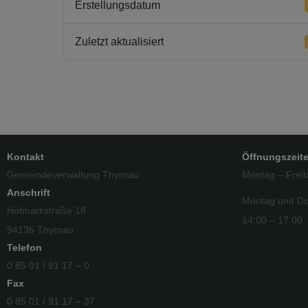
Erstellungsdatum
Zuletzt aktualisiert
Kontakt
Öffnungszeit
Gemeindeverwaltung Thyrnau
Montag – Freit
Anschrift
Montag und Do
Hofmarkstraße 18
14:00 – 17:00
94136 Thyrnau
Telefon
0 85 01 / 91 17 – 0
Fax
0 85 01 / 91 17 – 37