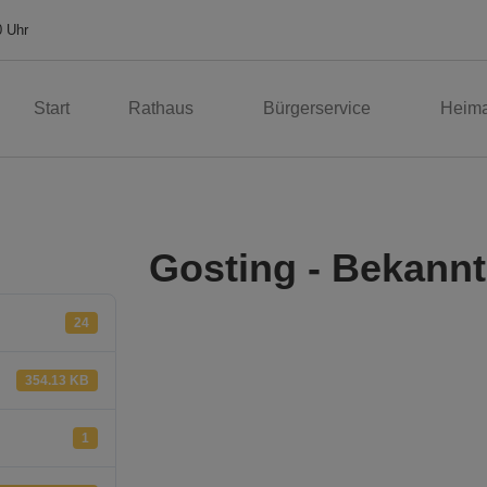
0 Uhr
Start
Rathaus
Bürgerservice
Heima
Gosting - Bekan
24
354.13 KB
1