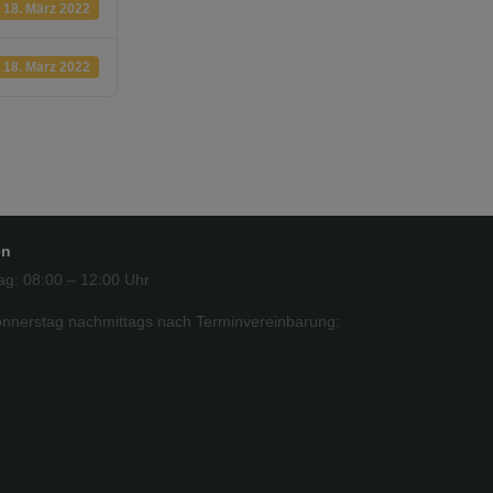
18. März 2022
18. März 2022
en
ag: 08:00 – 12:00 Uhr
nnerstag nachmittags nach Terminvereinbarung: