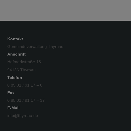
Kontakt
Gemeindeverwaltung Thyrnau
Anschrift
Hofmarkstraße 18
94136 Thyrnau
Telefon
0 85 01 / 91 17 – 0
Fax
0 85 01 / 91 17 – 37
E-Mail
info@thyrnau.de