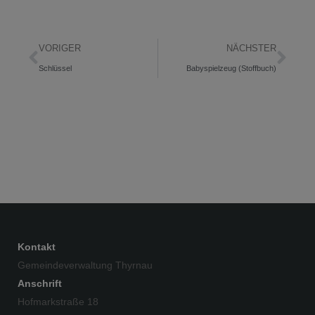
VORIGER
NÄCHSTER
Schlüssel
Babyspielzeug (Stoffbuch)
Kontakt
Gemeindeverwaltung Thyrnau
Anschrift
Hofmarkstraße 18