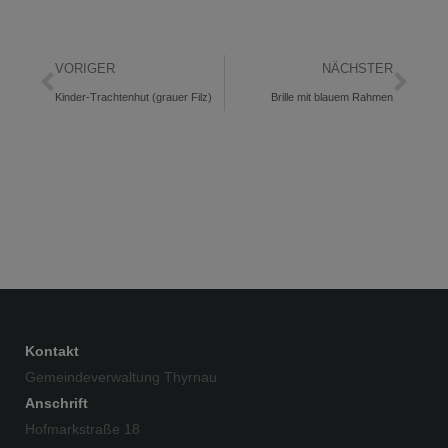
VORIGER
NÄCHSTER
Kinder-Trachtenhut (grauer Filz)
Brille mit blauem Rahmen
Kontakt
Gemeindeverwaltung Thyrnau
Anschrift
Hofmarkstraße 18