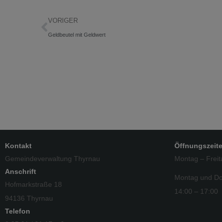
VORIGER
Geldbeutel mit Geldwert
Kontakt
Öffnungszeit
Gemeindeverwaltung Thyrnau
Montag – Freit
Anschrift
Montag und Do
Hofmarkstraße 18
14:00 – 17:00
94136 Thyrnau
Telefon