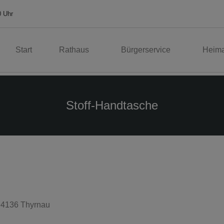
0 Uhr
Start
Rathaus
Bürgerservice
Heima
Stoff-Handtasche
 94136 Thyrnau